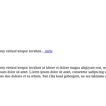
numy eirmod tempor invidunt...
mehr
umy eirmod tempor invidunt ut labore et dolore magna aliquyam erat, se
psum dolor sit amet. Lorem ipsum dolor sit amet, consetetur sadipscing 
to duo dolores et ea rebum. Stet clita kasd gubergren, no sea takimata 